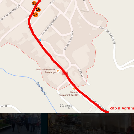
 queda una mica lluny!
 Km
re - 11 Km
 89 Km
m
m
3 Km