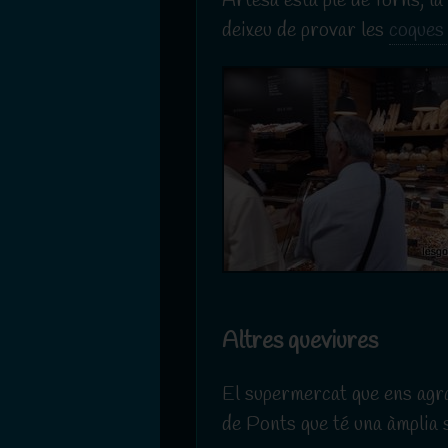
Artesa està ple de forns, la
deixeu de provar les
coques
Altres queviures
El supermercat que ens agr
de Ponts que té una àmplia s