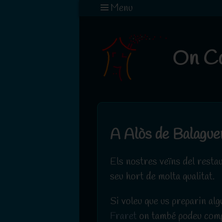
Menu
On C
A Alòs de Balague
Els nostres veïns del rest
seu hort de molta qualitat.
Si voleu que us preparin al
Fraret
on també podeu comp