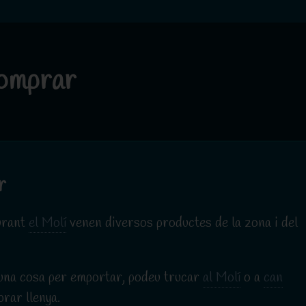
omprar
r
aurant
el Molí
venen diversos productes de la zona i del
guna cosa per emportar, podeu trucar
al Molí
o a
can
rar llenya.