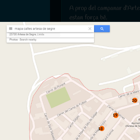
A prop del campanar d'Artesa
estan força bé.
Mercats setmanal
Us posem un llistat dels mer
ens semblen més interessant