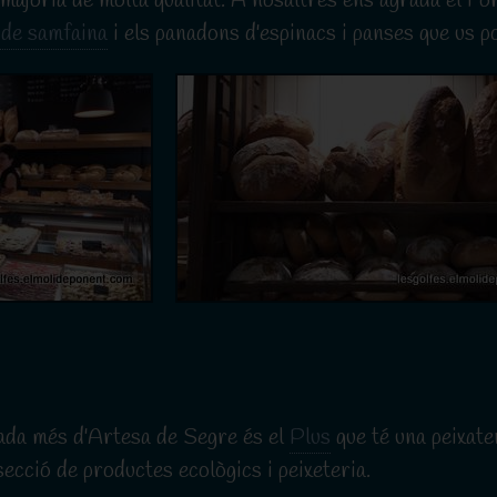
 majoria de molta qualitat. A nosaltres ens agrada el Fo
 de samfaina
i els panadons d'espinacs i panses que us p
ada més d'Artesa de Segre és el
Plus
que té una peixat
ecció de productes ecològics i peixeteria.