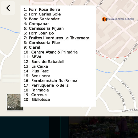
la Seu està molt bé però ens
dissabte: Balaguer - 30
diumenge: Artesa de Seg
dilluns: Tàrrega - 41 Km
dimarts: Seu d'Urgell -
dimecres: Ponts - 23 K
dijous: Guissona - 43 K
divendres: Cervera - 4