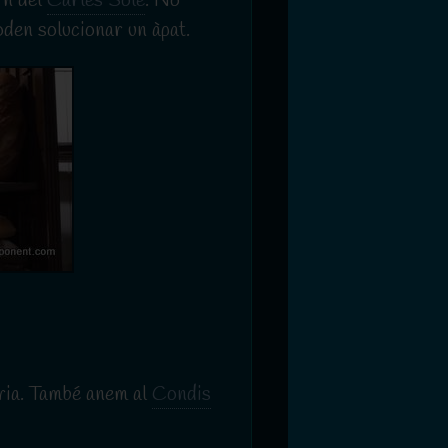
rn del
Carles Solé
. No
oden solucionar un àpat.
eria. També anem al
Condis