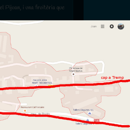
 Pijuan, i una fruitèria que