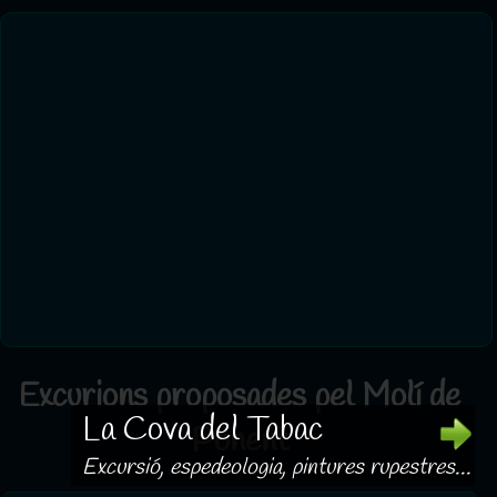
Excurions proposades pel Molí de
La Cova del Tabac
Ponent
Excursió, espedeologia, pintures rupestres...