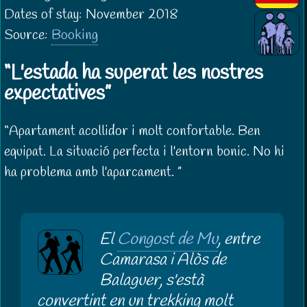
Dates of stay: November 2018
Source:
Booking
L'estada ha superat les nostres
expectatives
Apartament acollidor i molt confortable. Ben
equipat. La situació perfecta i l'entorn bonic. No hi
ha problema amb l'aparcament.
El
Congost de Mu
, entre
Camarasa i Alòs de
Balaguer, s'està
convertint en un trekking molt