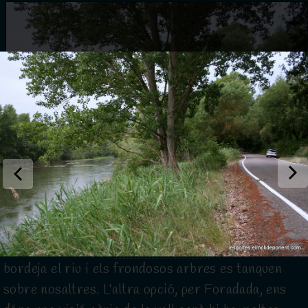
Ja a l'àrea, la millor manera d'arribar a Alòs de
Balaguer és des d'
Artesa de Segre
. La carreta
bordeja el riu i els frondosos arbres es tanquen
sobre nosaltres. L'altra opció, per Foradada, ens