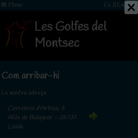
Menu
Es
||
En
||
Fr
Les Golfes del
Montsec
Com arribar-hi
La nostra adreça:
Carretera d'Artesa, 3
Alòs de Balaguer - 25737
Lleida